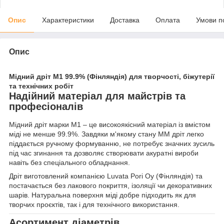
Опис
Характеристики
Доставка
Оплата
Умови п
Опис
Мідний дріт М1 99.9% (Фінляндія) для творчості, біжутерії
та технічних робіт
Надійний матеріал для майстрів та
професіоналів
Мідний дріт марки М1 – це високоякісний матеріал із вмістом
міді не менше 99.9%. Завдяки м'якому стану ММ дріт легко
піддається ручному формуванню, не потребує значних зусиль
під час згинання та дозволяє створювати акуратні вироби
навіть без спеціального обладнання.
Дріт виготовлений компанією Luvata Pori Oy (Фінляндія) та
постачається без лакового покриття, ізоляції чи декоративних
шарів. Натуральна поверхня міді добре підходить як для
творчих проєктів, так і для технічного використання.
Асортимент діаметрів