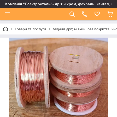
Компанія "Електросталь"- дріт ніхром, фехраль, кантал, не
Товари та послуги
Мідний дріт, м'який, без покриття, чи