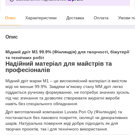
Опис
Характеристики
Доставка
Оплата
Умови п
Опис
Мідний дріт М1 99.9% (Фінляндія) для творчості, біжутерії
та технічних робіт
Надійний матеріал для майстрів та
професіоналів
Мідний дріт марки М1 – це високоякісний матеріал із вмістом
міді не менше 99.9%. Завдяки м'якому стану ММ дріт легко
піддається ручному формуванню, не потребує значних зусиль
під час згинання та дозволяє створювати акуратні вироби
навіть без спеціального обладнання.
Дріт виготовлений компанією Luvata Pori Oy (Фінляндія) та
постачається без лакового покриття, ізоляції чи декоративних
шарів. Натуральна поверхня міді добре підходить як для
творчих проєктів, так і для технічного використання.