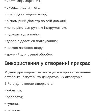
• чиста мідь марки М1;
• висока пластичність;
• природний мідний колір;
• рівномірний діаметр по всій довжині;
• легко ріжеться ручним інструментом;
• підходить для пайки;
• добре піддається поліруванню;
• не має лакового шару;
• зручний для ручної обробки.
Використання у створенні прикрас
Мідний дріт широко застосовується при виготовленні
авторської біжутерії та декоративних аксесуарів.
З його допомогою створюють:
• каблучки;
• браслети;
• кулони;
• сережки;