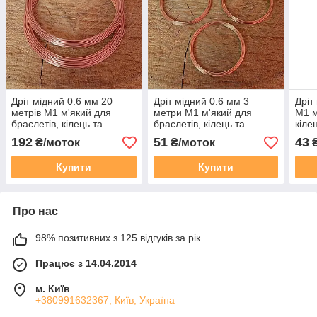
Дріт мідний 0.6 мм 20
Дріт мідний 0.6 мм 3
Дріт
метрів М1 м'який для
метри М1 м'який для
М1 м
браслетів, кілець та
браслетів, кілець та
кіле
декоративного плетіння
декоративного плетіння
плет
192
51
43
₴/моток
₴/моток
₴
Купити
Купити
Про нас
98% позитивних з 125 відгуків за рік
Працює з 14.04.2014
м. Київ
+380991632367, Київ, Україна