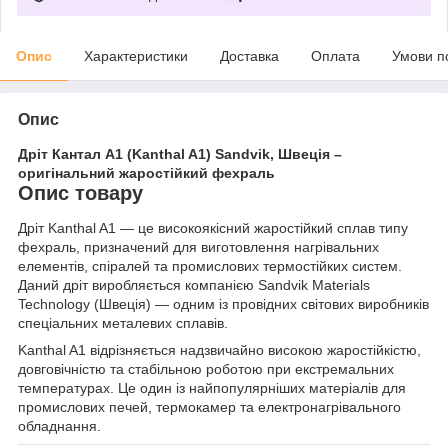
Опис
Характеристики
Доставка
Оплата
Умови п
Опис
Дріт Кантал A1 (Kanthal A1) Sandvik, Швеція –
оригінальний жаростійкий фехраль
Опис товару
Дріт Kanthal A1 — це високоякісний жаростійкий сплав типу
фехраль, призначений для виготовлення нагрівальних
елементів, спіралей та промислових термостійких систем.
Даний дріт виробляється компанією Sandvik Materials
Technology (Швеція) — одним із провідних світових виробників
спеціальних металевих сплавів.
Kanthal A1 відрізняється надзвичайно високою жаростійкістю,
довговічністю та стабільною роботою при екстремальних
температурах. Це один із найпопулярніших матеріалів для
промислових печей, термокамер та електронагрівального
обладнання.