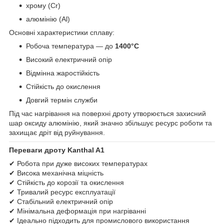
хрому (Cr)
алюмінію (Al)
Основні характеристики сплаву:
Робоча температура — до
1400°C
Високий електричний опір
Відмінна жаростійкість
Стійкість до окислення
Довгий термін служби
Під час нагрівання на поверхні дроту утворюється захисний
шар оксиду алюмінію, який значно збільшує ресурс роботи та
захищає дріт від руйнування.
Переваги дроту Kanthal A1
✔ Робота при дуже високих температурах
✔ Висока механічна міцність
✔ Стійкість до корозії та окислення
✔ Тривалий ресурс експлуатації
✔ Стабільний електричний опір
✔ Мінімальна деформація при нагріванні
✔ Ідеально підходить для промислового використання