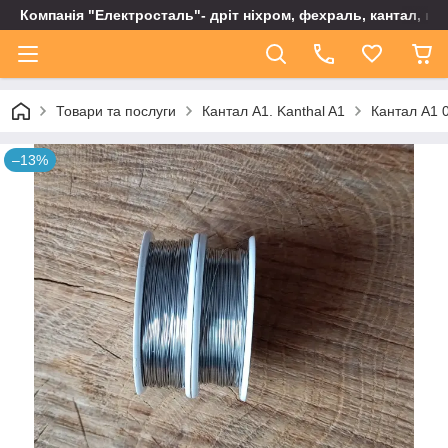
Компанія "Електросталь"- дріт ніхром, фехраль, кантал, не
Товари та послуги
Кантал А1. Kanthal A1
Кантал А1 0
–13%