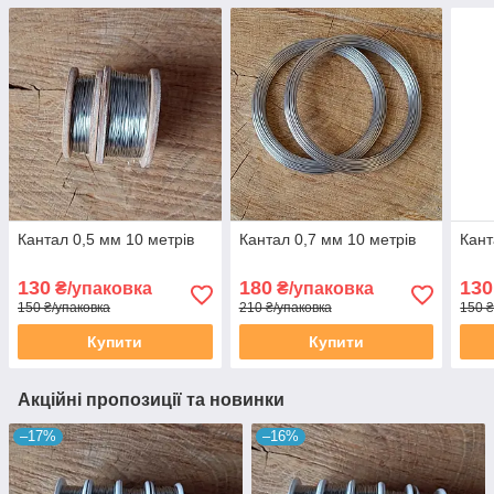
Кантал 0,5 мм 10 метрів
Кантал 0,7 мм 10 метрів
Кант
130
180
130
₴/упаковка
₴/упаковка
150 ₴/упаковка
210 ₴/упаковка
150 ₴
Купити
Купити
Акційні пропозиції та новинки
–17%
–16%