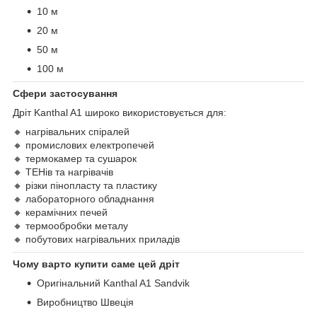
10 м
20 м
50 м
100 м
Сфери застосування
Дріт Kanthal A1 широко використовується для:
🔸 нагрівальних спіралей
🔸 промислових електропечей
🔸 термокамер та сушарок
🔸 ТЕНів та нагрівачів
🔸 різки пінопласту та пластику
🔸 лабораторного обладнання
🔸 керамічних печей
🔸 термообробки металу
🔸 побутових нагрівальних приладів
Чому варто купити саме цей дріт
Оригінальний Kanthal A1 Sandvik
Виробництво Швеція