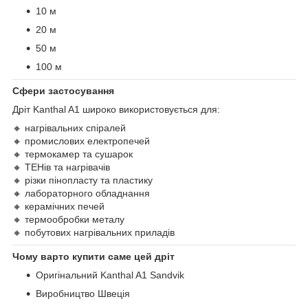
10 м
20 м
50 м
100 м
Сфери застосування
Дріт Kanthal A1 широко використовується для:
🔸 нагрівальних спіралей
🔸 промислових електропечей
🔸 термокамер та сушарок
🔸 ТЕНів та нагрівачів
🔸 різки пінопласту та пластику
🔸 лабораторного обладнання
🔸 керамічних печей
🔸 термообробки металу
🔸 побутових нагрівальних приладів
Чому варто купити саме цей дріт
Оригінальний Kanthal A1 Sandvik
Виробництво Швеція