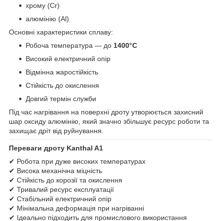
хрому (Cr)
алюмінію (Al)
Основні характеристики сплаву:
Робоча температура — до
1400°C
Високий електричний опір
Відмінна жаростійкість
Стійкість до окислення
Довгий термін служби
Під час нагрівання на поверхні дроту утворюється захисний
шар оксиду алюмінію, який значно збільшує ресурс роботи та
захищає дріт від руйнування.
Переваги дроту Kanthal A1
✔ Робота при дуже високих температурах
✔ Висока механічна міцність
✔ Стійкість до корозії та окислення
✔ Тривалий ресурс експлуатації
✔ Стабільний електричний опір
✔ Мінімальна деформація при нагріванні
✔ Ідеально підходить для промислового використання