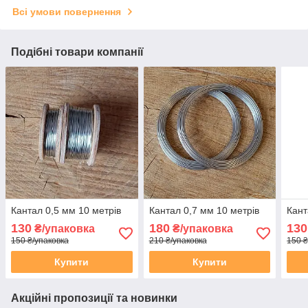
Всі умови повернення
Подібні товари компанії
Кантал 0,5 мм 10 метрів
Кантал 0,7 мм 10 метрів
Кант
130
180
130
₴/упаковка
₴/упаковка
150 ₴/упаковка
210 ₴/упаковка
150 ₴
Купити
Купити
Акційні пропозиції та новинки