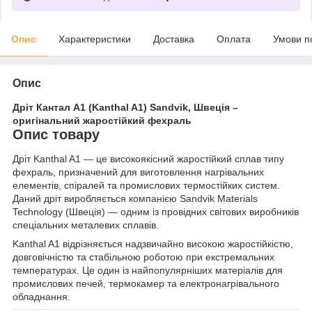
Опис
Характеристики
Доставка
Оплата
Умови п
Опис
Дріт Кантал A1 (Kanthal A1) Sandvik, Швеція –
оригінальний жаростійкий фехраль
Опис товару
Дріт Kanthal A1 — це високоякісний жаростійкий сплав типу
фехраль, призначений для виготовлення нагрівальних
елементів, спіралей та промислових термостійких систем.
Даний дріт виробляється компанією Sandvik Materials
Technology (Швеція) — одним із провідних світових виробників
спеціальних металевих сплавів.
Kanthal A1 відрізняється надзвичайно високою жаростійкістю,
довговічністю та стабільною роботою при екстремальних
температурах. Це один із найпопулярніших матеріалів для
промислових печей, термокамер та електронагрівального
обладнання.