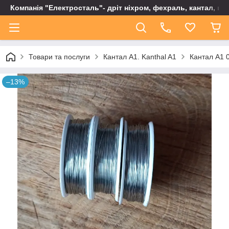
Компанія "Електросталь"- дріт ніхром, фехраль, кантал, не
Товари та послуги
Кантал А1. Kanthal A1
Кантал А1 0
–13%