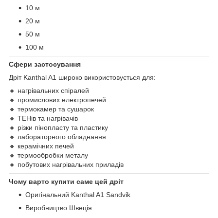
10 м
20 м
50 м
100 м
Сфери застосування
Дріт Kanthal A1 широко використовується для:
🔸 нагрівальних спіралей
🔸 промислових електропечей
🔸 термокамер та сушарок
🔸 ТЕНів та нагрівачів
🔸 різки пінопласту та пластику
🔸 лабораторного обладнання
🔸 керамічних печей
🔸 термообробки металу
🔸 побутових нагрівальних приладів
Чому варто купити саме цей дріт
Оригінальний Kanthal A1 Sandvik
Виробництво Швеція