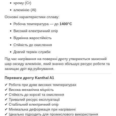
хрому (Cr)
алюмінію (Al)
Основні характеристики сплаву:
Робоча температура — до
1400°C
Високий електричний опір
Відмінна жаростійкість
Стійкість до окислення
Довгий термін служби
Під час нагрівання на поверхні дроту утворюється захисний
шар оксиду алюмінію, який значно збільшує ресурс роботи та
захищає дріт від руйнування.
Переваги дроту Kanthal A1
✔ Робота при дуже високих температурах
✔ Висока механічна міцність
✔ Стійкість до корозії та окислення
✔ Тривалий ресурс експлуатації
✔ Стабільний електричний опір
✔ Мінімальна деформація при нагріванні
✔ Ідеально підходить для промислового використання