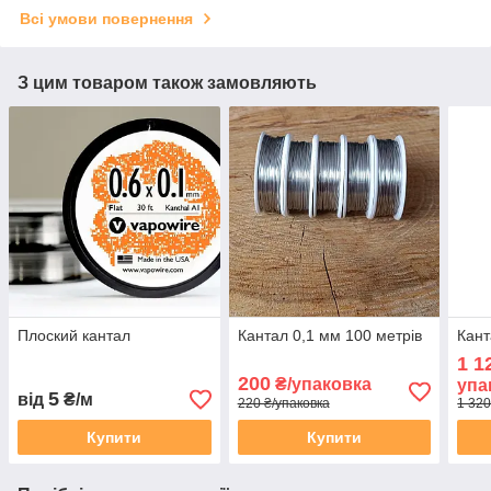
Всі умови повернення
З цим товаром також замовляють
Плоский кантал
Кантал 0,1 мм 100 метрів
Кант
1 1
200
₴/упаковка
упа
5
від
₴/м
220 ₴/упаковка
1 320
Купити
Купити