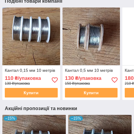
Подібні товари компанії
Кантал 0,15 мм 10 метрів
Кантал 0,5 мм 10 метрів
Кант
110
130
180
₴/упаковка
₴/упаковка
130 ₴/упаковка
150 ₴/упаковка
210 ₴
Купити
Купити
Акційні пропозиції та новинки
–15%
–15%