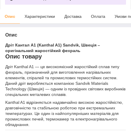
Опис
Характеристики
Доставка
Оплата
Умови п
Опис
Дріт Кантал A1 (Kanthal A1) Sandvik, Швеція –
оригінальний жаростійкий фехраль
Опис товару
Дріт Kanthal A1 — це високоякісний жаростійкий сплав типу
фехраль, призначений для виготовлення нагрівальних
елементів, спіралей та промислових термостійких систем.
Даний дріт виробляється компанією Sandvik Materials
Technology (Швеція) — одним із провідних світових виробників
спеціальних металевих сплавів.
Kanthal A1 відрізняється надзвичайно високою жаростійкістю,
довговічністю та стабільною роботою при екстремальних
температурах. Це один із найпопулярніших матеріалів для
промислових печей, термокамер та електронагрівального
обладнання.