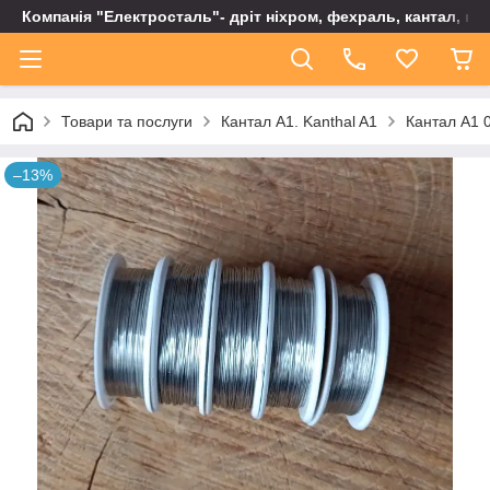
Компанія "Електросталь"- дріт ніхром, фехраль, кантал, не
Товари та послуги
Кантал А1. Kanthal A1
Кантал А1 0
–13%