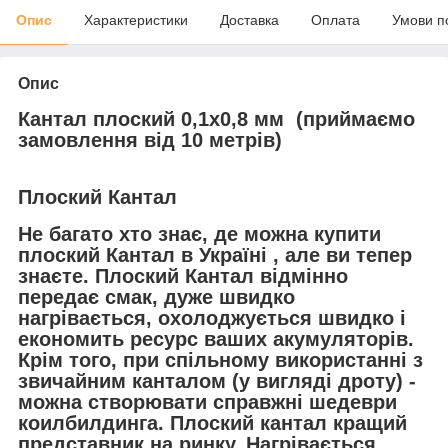
Опис
Характеристики
Доставка
Оплата
Умови п
Опис
Кантал плоский 0,1х0,8 мм (приймаємо
замовлення від 10 метрів)
Плоский Кантал
Не багато хто знає, де можна купити
плоский Кантал в Україні , але ви тепер
знаєте. Плоский Кантал відмінно
передає смак, дуже швидко
нагрівається, охолоджується швидко і
економить ресурс ваших акумуляторів.
Крім того, при спільному використанні з
звичайним канталом (у вигляді дроту) -
можна створювати справжні шедеври
коилбилдинга. Плоский кантал кращий
представник на ринку. Нагрівається