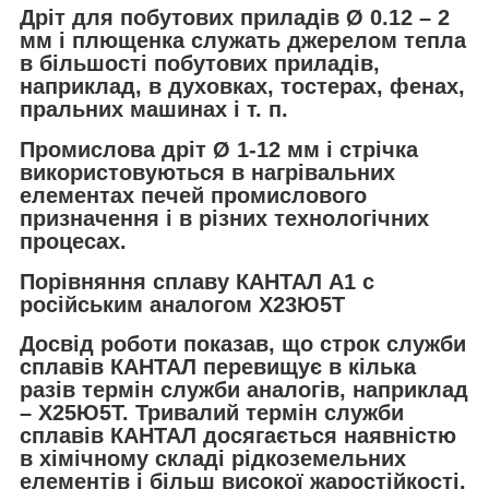
Дріт для побутових приладів Ø 0.12 – 2
мм і плющенка служать джерелом тепла
в більшості побутових приладів,
наприклад, в духовках, тостерах, фенах,
пральних машинах і т. п.
Промислова дріт Ø 1-12 мм і стрічка
використовуються в нагрівальних
елементах печей промислового
призначення і в різних технологічних
процесах.
Порівняння сплаву КАНТАЛ A1 c
російським аналогом Х23Ю5Т
Досвід роботи показав, що строк служби
сплавів КАНТАЛ перевищує в кілька
разів термін служби аналогів, наприклад
– Х25Ю5Т. Тривалий термін служби
сплавів КАНТАЛ досягається наявністю
в хімічному складі рідкоземельних
елементів і більш високої жаростійкості.