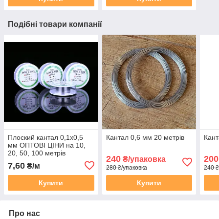
Подібні товари компанії
Плоский кантал 0,1х0,5
Кантал 0,6 мм 20 метрів
Кант
мм ОПТОВІ ЦІНИ на 10,
20, 50, 100 метрів
240
200
₴/упаковка
7,60
₴/м
280 ₴/упаковка
240 ₴
Купити
Купити
Про нас