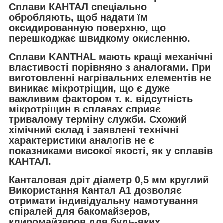
Сплави КАНТАЛ спеціально
обробляють, щоб надати їм
оксидированную поверхню, що
перешкоджає швидкому окисленню.
Сплави KANTHAL мають кращі механічні
властивості порівняно з аналогами. При
виготовленні нагрівальних елементів не
виникає мікротріщин, що є дуже
важливим фактором т. к. відсутність
мікротріщин в сплавах сприяє
тривалому терміну служби. Схожий
хімічний склад і заявлені технічні
характеристики аналогів не є
показниками високої якості, як у сплавів
КАНТАЛ.
Канталовая дріт діаметр 0,5 мм круглий
Використання Кантал А1 дозволяє
отримати індивідуальну намотування
спіралей для бакомайзеров,
клиромайзеров для будь-яких