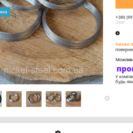
+380 (99
Олег
поверне
У компан
будь-як