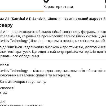
Характеристики
ал A1 (Kanthal A1) Sandvik, Швеція – оригінальний жарості
овару
al A1 — це високоякісний жаростійкий сплав типу фехраль, при
их елементів, спіралей та промислових термостійких систем. Да
terials Technology (Швеція) — одним із провідних світових вироб
 відрізняється надзвичайно високою жаростійкістю, довговічні
них температурах. Це один із найпопулярніших матеріалів для 
грівального обладнання.
бника
terials Technology — міжнародна шведська компанія з багаторіч
ологічних металевих сплавів та матеріалів.
Sandvik використовується у:
словості
етиці
ї
ині
отемпературних системах