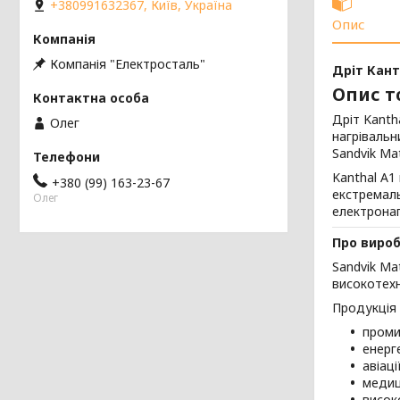
+380991632367, Київ, Україна
Опис
Компанія "Електросталь"
Дріт Кант
Опис т
Дріт Kanth
Олег
нагрівальн
Sandvik Ma
Kanthal A1
+380 (99) 163-23-67
екстремаль
Олег
електрона
Про виро
Sandvik Ma
високотехн
Продукція 
проми
енерг
авіаці
медиц
висок