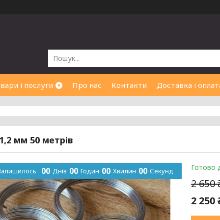
вари і послуги
Про нас
Контакти
Доставка і оплат
1,2 мм 50 метрів
Готово 
0
0
0
0
0
0
0
0
Залишилось
Днів
Годин
Хвилин
Секунд
2 650
2 250