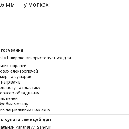
0,6 мм — у мотках:
стосування
al A1 широко використовується для:
льних спіралей
лових електропечей
амер та сушарок
 нагрівачів
інопласту та пластику
торного обладнання
них печей
бробки металу
их нагрівальних приладів
о купити саме цей дріт
нальний Kanthal A1 Sandvik