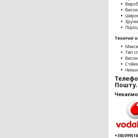
Вироб
Висок
Широк
Зручн
Підхо
Технічні 
Макси
Тип сп
Висок
Стійк
Низьк
Телефо
Пошту.
Чекаємо
+38(099)1