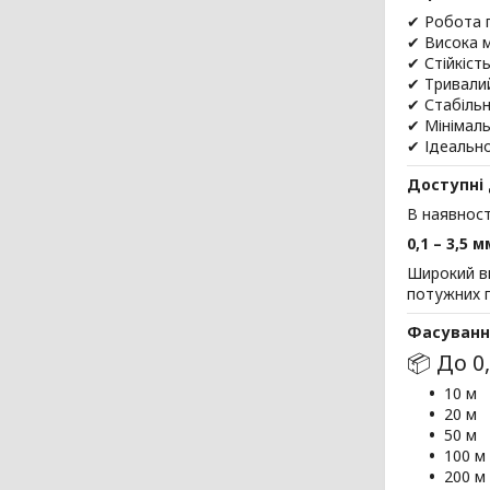
✔ Робота 
✔ Висока м
✔ Стійкіст
✔ Тривалий
✔ Стабільн
✔ Мінімаль
✔ Ідеальн
Доступні
В наявност
0,1 – 3,5 м
Широкий ви
потужних 
Фасуванн
📦 До 0
10 м
20 м
50 м
100 м
200 м