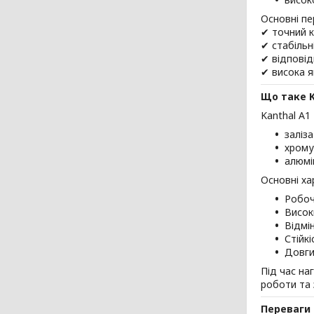
Основні пе
✔ точний к
✔ стабільн
✔ відпові
✔ висока я
Що таке K
Kanthal A1
заліза
хрому 
алюмін
Основні ха
Робоч
Висок
Відмі
Стійк
Довги
Під час на
роботи та 
Переваги 