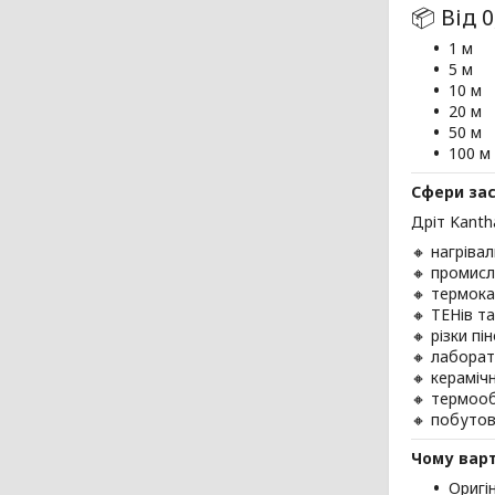
📦 Від 
1 м
5 м
10 м
20 м
50 м
100 м
Сфери за
Дріт Kanth
🔸 нагріва
🔸 промис
🔸 термок
🔸 ТЕНів та
🔸 різки п
🔸 лабора
🔸 кераміч
🔸 термоо
🔸 побутов
Чому варт
Оригі