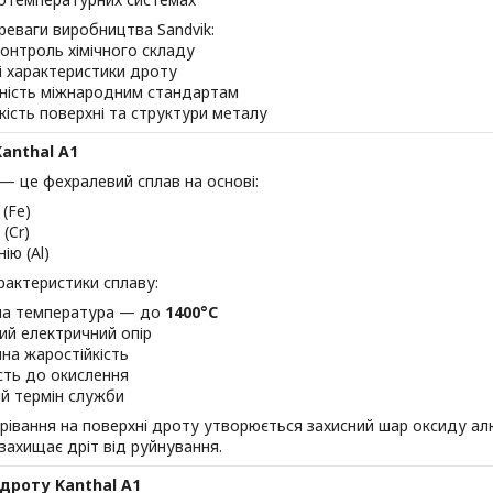
реваги виробництва Sandvik:
онтроль хімічного складу
і характеристики дроту
дність міжнародним стандартам
кість поверхні та структури металу
anthal A1
 — це фехралевий сплав на основі:
 (Fe)
(Cr)
ію (Al)
рактеристики сплаву:
а температура — до
1400°C
ий електричний опір
нна жаростійкість
ість до окислення
й термін служби
грівання на поверхні дроту утворюється захисний шар оксиду ал
захищає дріт від руйнування.
дроту Kanthal A1