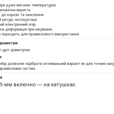
при дуже високих температурах
еханічна міцність
ь до корозії та окислення
 ресурс експлуатації
ий електричний опір
на деформація при нагріванні
о підходить для промислового використання
 діаметри
і дріт діаметром:
м
бір дозволяє підібрати оптимальний варіант як для точних нагрі
промислових систем.
я
,5 мм включно — на катушках: