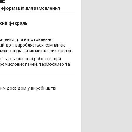
Інформація для замовлення
йкий фехраль
значений для виготовлення
ний дріт виробляється компанією
ників спеціальних металевих сплавів.
стю та стабільною роботою при
промислових печей, термокамер та
ним досвідом у виробництві