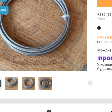
+380 (99
Олег
поверне
У компан
будь-як