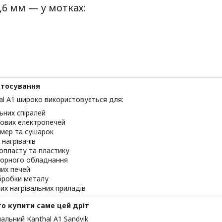
0,6 мм — у мотках:
стосування
al A1 широко використовується для:
льних спіралей
лових електропечей
амер та сушарок
 нагрівачів
інопласту та пластику
торного обладнання
них печей
бробки металу
их нагрівальних приладів
о купити саме цей дріт
нальний Kanthal A1 Sandvik