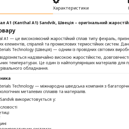
Характеристики
ал A1 (Kanthal A1) Sandvik, Швеція – оригінальний жарості
овару
al A1 — це високоякісний жаростійкий сплав типу фехраль, при
их елементів, спіралей та промислових термостійких систем. Да
terials Technology (Швеція) — одним із провідних світових вироб
 відрізняється надзвичайно високою жаростійкістю, довговічні
них температурах. Це один із найпопулярніших матеріалів для 
грівального обладнання.
бника
terials Technology — міжнародна шведська компанія з багаторіч
ологічних металевих сплавів та матеріалів.
Sandvik використовується у:
словості
етиці
ї
ині
отемпературних системах