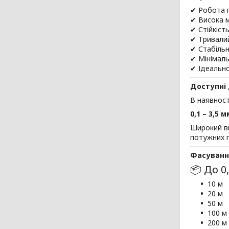
✔ Робота 
✔ Висока м
✔ Стійкіст
✔ Тривалий
✔ Стабільн
✔ Мінімаль
✔ Ідеальн
Доступні
В наявност
0,1 – 3,5 м
Широкий ви
потужних 
Фасуванн
📦 До 0
10 м
20 м
50 м
100 м
200 м