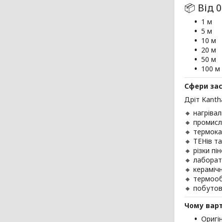
📦 Від 
1 м
5 м
10 м
20 м
50 м
100 м
Сфери за
Дріт Kanth
🔸 нагріва
🔸 промис
🔸 термок
🔸 ТЕНів та
🔸 різки п
🔸 лабора
🔸 кераміч
🔸 термоо
🔸 побутов
Чому варт
Оригі