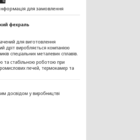
Інформація для замовлення
йкий фехраль
значений для виготовлення
ний дріт виробляється компанією
ників спеціальних металевих сплавів.
стю та стабільною роботою при
промислових печей, термокамер та
ним досвідом у виробництві