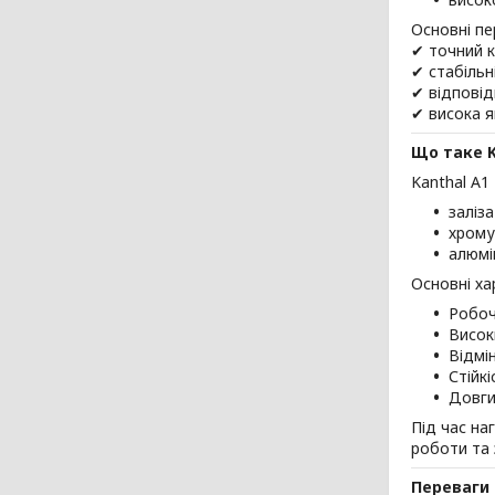
Основні пе
✔ точний к
✔ стабільн
✔ відпові
✔ висока я
Що таке K
Kanthal A1
заліза
хрому 
алюмін
Основні ха
Робоч
Висок
Відмі
Стійк
Довги
Під час на
роботи та 
Переваги 