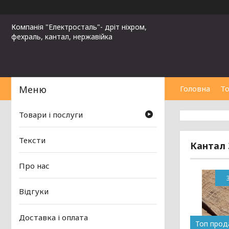
Компанія "Електросталь"- дріт ніхром,
фехраль, кантал, нержавійка
Головна
То
Товари і послуги
Тексти
Кантал 
Про нас
Відгуки
Доставка і оплата
Топ про