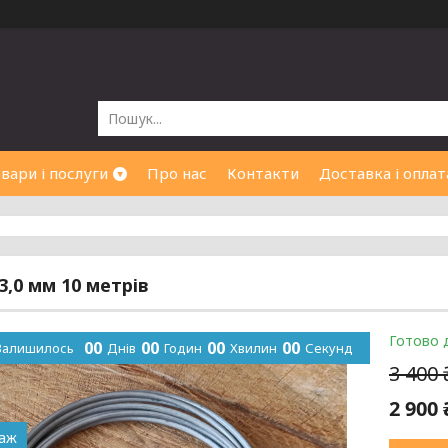
вари і послуги
Про нас
Контакти
Доставка і оплат
3,0 мм 10 метрів
Готово 
0
0
0
0
0
0
0
0
Залишилось
Днів
Годин
Хвилин
Секунд
3 400
2 900
даж