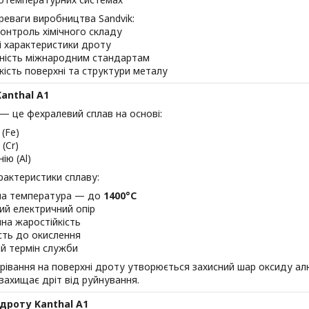
реваги виробництва Sandvik:
онтроль хімічного складу
і характеристики дроту
дність міжнародним стандартам
кість поверхні та структури металу
anthal A1
 — це фехралевий сплав на основі:
 (Fe)
(Cr)
ію (Al)
рактеристики сплаву:
а температура — до
1400°C
ий електричний опір
нна жаростійкість
ість до окислення
й термін служби
грівання на поверхні дроту утворюється захисний шар оксиду ал
захищає дріт від руйнування.
дроту Kanthal A1