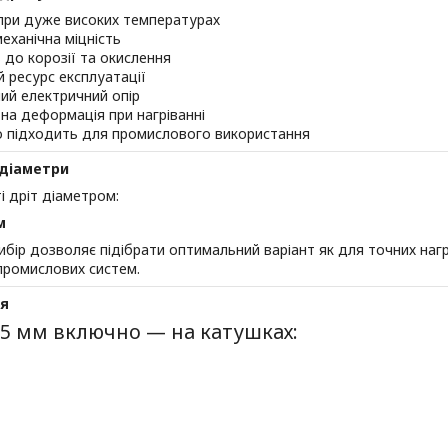
при дуже високих температурах
еханічна міцність
ь до корозії та окислення
 ресурс експлуатації
ий електричний опір
на деформація при нагріванні
о підходить для промислового використання
 діаметри
і дріт діаметром:
м
бір дозволяє підібрати оптимальний варіант як для точних нагрі
промислових систем.
я
,5 мм включно — на катушках: