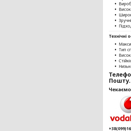
Вироб
Висок
Широк
Зручн
Підхо
Технічні 
Макси
Тип сп
Висок
Стійк
Низьк
Телефо
Пошту.
Чекаємо
+38(099)1