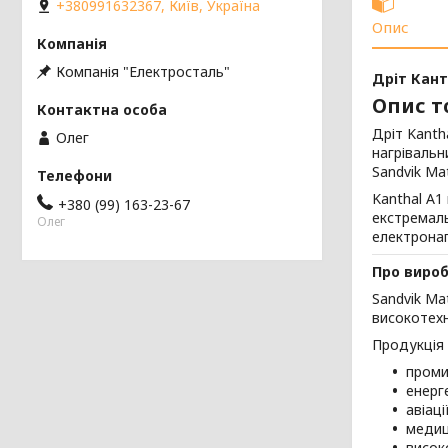
+380991632367, Київ, Україна
Опис
Компанія "Електросталь"
Дріт Кант
Опис т
Дріт Kanth
Олег
нагрівальн
Sandvik Ma
Kanthal A1
+380 (99) 163-23-67
екстремаль
Олег
електрона
Про виро
Sandvik Ma
високотехн
Продукція 
проми
енерг
авіаці
медиц
висок