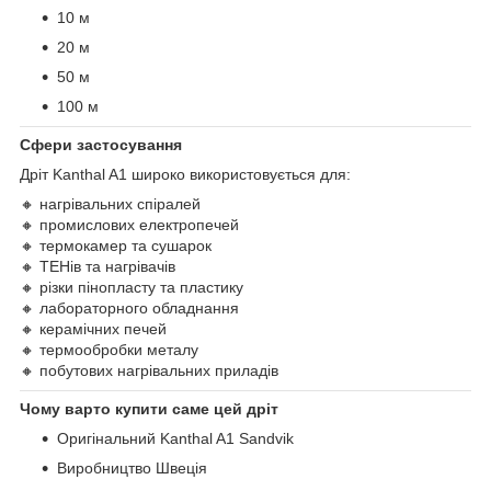
10 м
20 м
50 м
100 м
Сфери застосування
Дріт Kanthal A1 широко використовується для:
🔸 нагрівальних спіралей
🔸 промислових електропечей
🔸 термокамер та сушарок
🔸 ТЕНів та нагрівачів
🔸 різки пінопласту та пластику
🔸 лабораторного обладнання
🔸 керамічних печей
🔸 термообробки металу
🔸 побутових нагрівальних приладів
Чому варто купити саме цей дріт
Оригінальний Kanthal A1 Sandvik
Виробництво Швеція