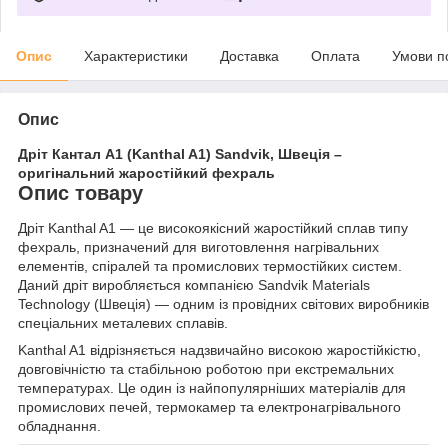
Опис
Характеристики
Доставка
Оплата
Умови п
Опис
Дріт Кантал A1 (Kanthal A1) Sandvik, Швеція –
оригінальний жаростійкий фехраль
Опис товару
Дріт Kanthal A1 — це високоякісний жаростійкий сплав типу
фехраль, призначений для виготовлення нагрівальних
елементів, спіралей та промислових термостійких систем.
Даний дріт виробляється компанією Sandvik Materials
Technology (Швеція) — одним із провідних світових виробників
спеціальних металевих сплавів.
Kanthal A1 відрізняється надзвичайно високою жаростійкістю,
довговічністю та стабільною роботою при екстремальних
температурах. Це один із найпопулярніших матеріалів для
промислових печей, термокамер та електронагрівального
обладнання.