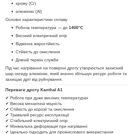
хрому (Cr)
алюмінію (Al)
Основні характеристики сплаву:
Робоча температура — до
1400°C
Високий електричний опір
Відмінна жаростійкість
Стійкість до окислення
Довгий термін служби
Під час нагрівання на поверхні дроту утворюється захисний
шар оксиду алюмінію, який значно збільшує ресурс роботи та
захищає дріт від руйнування.
Переваги дроту Kanthal A1
✔ Робота при дуже високих температурах
✔ Висока механічна міцність
✔ Стійкість до корозії та окислення
✔ Тривалий ресурс експлуатації
✔ Стабільний електричний опір
✔ Мінімальна деформація при нагріванні
✔ Ідеально підходить для промислового використання