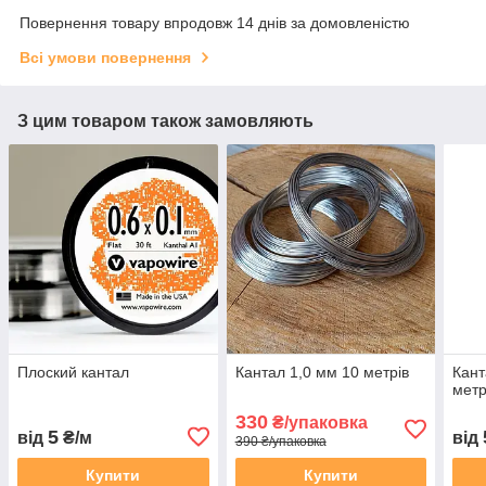
Повернення товару впродовж 14 днів за домовленістю
Всі умови повернення
З цим товаром також замовляють
Плоский кантал
Кантал 1,0 мм 10 метрів
Кант
метр
330
₴/упаковка
5
від
₴/м
від
390 ₴/упаковка
Купити
Купити