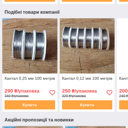
Подібні товари компанії
Кантал 0,25 мм 100 метрів
Кантал 0,12 мм 100 метрів
Кант
290
250
200
₴/упаковка
₴/упаковка
340 ₴/упаковка
320 ₴/упаковка
240 ₴
Купити
Купити
Акційні пропозиції та новинки