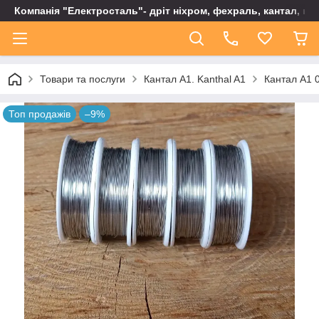
Компанія "Електросталь"- дріт ніхром, фехраль, кантал, не
Товари та послуги
Кантал А1. Kanthal A1
Кантал А1 0
Топ продажів
–9%