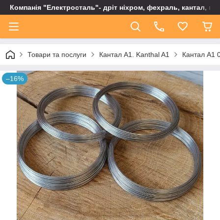
Компанія "Електросталь"- дріт ніхром, фехраль, кантал, не
Товари та послуги
Кантал А1. Kanthal A1
Кантал А1 0
–16%