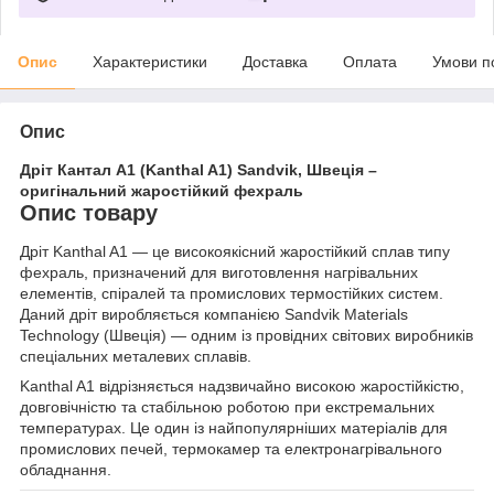
Опис
Характеристики
Доставка
Оплата
Умови п
Опис
Дріт Кантал A1 (Kanthal A1) Sandvik, Швеція –
оригінальний жаростійкий фехраль
Опис товару
Дріт Kanthal A1 — це високоякісний жаростійкий сплав типу
фехраль, призначений для виготовлення нагрівальних
елементів, спіралей та промислових термостійких систем.
Даний дріт виробляється компанією Sandvik Materials
Technology (Швеція) — одним із провідних світових виробників
спеціальних металевих сплавів.
Kanthal A1 відрізняється надзвичайно високою жаростійкістю,
довговічністю та стабільною роботою при екстремальних
температурах. Це один із найпопулярніших матеріалів для
промислових печей, термокамер та електронагрівального
обладнання.