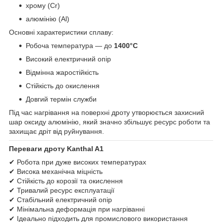
хрому (Cr)
алюмінію (Al)
Основні характеристики сплаву:
Робоча температура — до
1400°C
Високий електричний опір
Відмінна жаростійкість
Стійкість до окислення
Довгий термін служби
Під час нагрівання на поверхні дроту утворюється захисний
шар оксиду алюмінію, який значно збільшує ресурс роботи та
захищає дріт від руйнування.
Переваги дроту Kanthal A1
✔ Робота при дуже високих температурах
✔ Висока механічна міцність
✔ Стійкість до корозії та окислення
✔ Тривалий ресурс експлуатації
✔ Стабільний електричний опір
✔ Мінімальна деформація при нагріванні
✔ Ідеально підходить для промислового використання