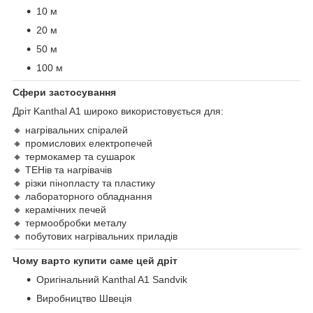
10 м
20 м
50 м
100 м
Сфери застосування
Дріт Kanthal A1 широко використовується для:
🔸 нагрівальних спіралей
🔸 промислових електропечей
🔸 термокамер та сушарок
🔸 ТЕНів та нагрівачів
🔸 різки пінопласту та пластику
🔸 лабораторного обладнання
🔸 керамічних печей
🔸 термообробки металу
🔸 побутових нагрівальних приладів
Чому варто купити саме цей дріт
Оригінальний Kanthal A1 Sandvik
Виробництво Швеція