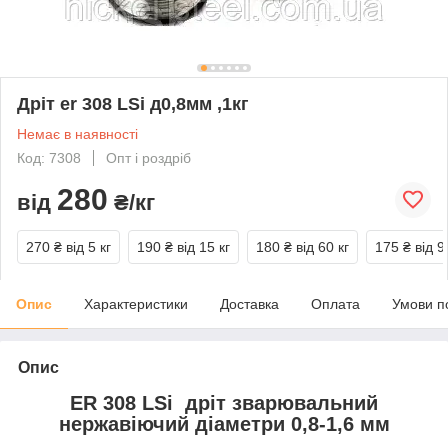
Дріт er 308 LSi д0,8мм ,1кг
Немає в наявності
Код: 7308
Опт і роздріб
280
від
₴/кг
270 ₴
від 5 кг
190 ₴
від 15 кг
180 ₴
від 60 кг
175 ₴
від 9
Опис
Характеристики
Доставка
Оплата
Умови п
Опис
ER 308 LSi
дріт зварювальний
нержавіючий діаметри 0,8-1,6 мм