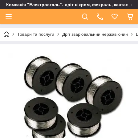
Компанія "Електросталь"- дріт ніхром, фехраль, кантал, не
Товари та послуги
Дріт зварювальний нержавіючий
E