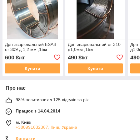
Дріт зварювальний ESAB
Дріт зварювальний er 310
Дріт
er 309 д 1,2 мм ,15кг
д1,0мм ,15кг
д1,0
600
490
490
₴/кг
₴/кг
Купити
Купити
Про нас
98% позитивних з 125 відгуків за рік
Працює з 14.04.2014
м. Київ
+380991632367, Київ, Україна
Контакти