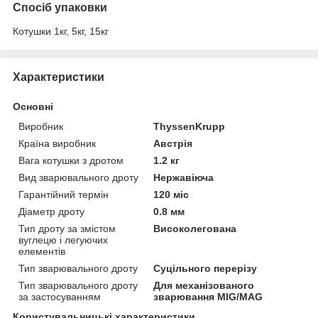
Спосіб упаковки
Котушки 1кг, 5кг, 15кг
Характеристики
Основні
Виробник
ThyssenKrupp
Країна виробник
Австрія
Вага котушки з дротом
1.2 кг
Вид зварювального дроту
Нержавіюча
Гарантійний термін
120 міс
Діаметр дроту
0.8 мм
Тип дроту за змістом
Високолегована
вуглецю і легуючих
елементів
Тип зварювального дроту
Суцільного перерізу
Тип зварювального дроту
Для механізованого
за застосуванням
зварювання MIG/MAG
Користувальницькі характеристики