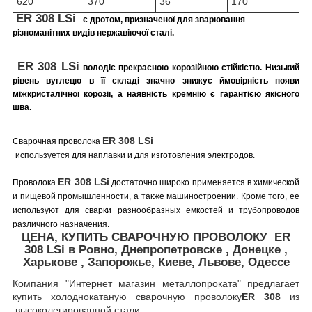
620
370
36
170
ER 308
LSi
є дротом, призначеної для зварювання
різноманітних видів нержавіючої сталі.
ER 308
LSi
володіє прекрасною корозійною стійкістю. Низький
рівень вуглецю в її складі значно знижує ймовірність появи
міжкристалічної корозії, а наявність кремнію є гарантією якісного
шва.
ER 308
LSi
Сварочная проволока
используется для наплавки и для изготовления электродов.
ER 308
LSi
Проволока
достаточно широко применяется в химической
и пищевой промышленности, а также машиностроении. Кроме того, ее
используют для сварки разнообразных емкостей и трубопроводов
различного назначения.
ЦЕНА, КУПИТЬ СВАРОЧНУЮ ПРОВОЛОКУ
ER
308
LSi
в Ровно, Днепропетровске , Донецке ,
Харькове , Запорожье, Киеве, Львове, Одессе
Компания "Интернет магазин металлопроката" предлагает
купить холоднокатаную сварочную проволоку
ER 308
из
высоколегированной стали.