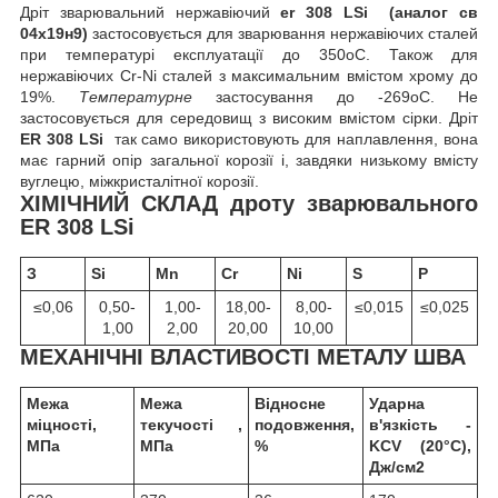
Дріт зварювальний нержавіючий
er
308
LSi
(аналог св
04х19н9)
застосовується для зварювання
нержавіючих сталей
при температурі експлуатації до 350
o
С. Також для
нержавіючих Cr-Ni сталей з максимальним вмістом хрому до
19%.
Температурне
застосування до -269
o
С. Не
застосовується для середовищ з високим вмістом сірки. Дріт
ER 308
LSi
так само використовують для наплавлення, вона
має гарний опір загальної корозії і, завдяки низькому вмісту
вуглецю, міжкристалітної корозії.
ХІМІЧНИЙ СКЛАД дроту зварювального
ER 308 LSi
З
Si
Mn
Cr
Ni
S
P
≤0,06
0,50-
1,00-
18,00-
8,00-
≤0,015
≤0,025
1,00
2,00
20,00
10,00
МЕХАНІЧНІ ВЛАСТИВОСТІ МЕТАЛУ ШВА
Межа
Межа
Відносне
Ударна
міцності,
текучості ,
подовження,
в'язкість -
МПа
МПа
%
KCV (20°C),
Дж/см2