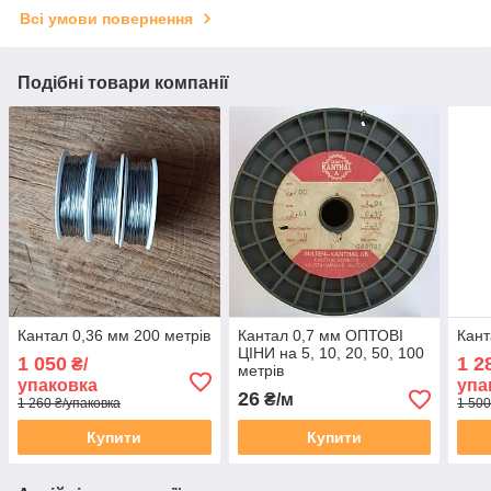
Всі умови повернення
Подібні товари компанії
Кантал 0,36 мм 200 метрів
Кантал 0,7 мм ОПТОВІ
Кант
ЦІНИ на 5, 10, 20, 50, 100
1 050
1 2
₴/
метрів
упаковка
упа
26
₴/м
1 260 ₴/упаковка
1 500
Купити
Купити