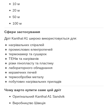
10 м
20 м
50 м
100 м
Сфери застосування
Дріт Kanthal A1 широко використовується для:
🔸 нагрівальних спіралей
🔸 промислових електропечей
🔸 термокамер та сушарок
🔸 ТЕНів та нагрівачів
🔸 різки пінопласту та пластику
🔸 лабораторного обладнання
🔸 керамічних печей
🔸 термообробки металу
🔸 побутових нагрівальних приладів
Чому варто купити саме цей дріт
Оригінальний Kanthal A1 Sandvik
Виробництво Швеція