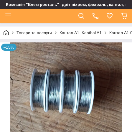
Компанія "Електросталь"- дріт ніхром, фехраль, кантал, не
Товари та послуги
Кантал А1. Kanthal A1
Кантал А1 0
–15%