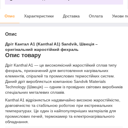
Опис
Характеристики
Доставка
Оплата
Умови п
Опис
Дріт Кантал A1 (Kanthal A1) Sandvik, Швеція –
оригінальний жаростійкий фехраль
Опис товару
Дріт Kanthal A1 — це високоякісний жаростійкий сплав типу
фехраль, призначений для виготовлення нагрівальних
елементів, спіралей та промислових термостійких систем.
Даний дріт виробляється компанією Sandvik Materials
Technology (Швеція) — одним із провідних світових виробників
спеціальних металевих сплавів.
Kanthal A1 відрізняється надзвичайно високою жаростійкістю,
довговічністю та стабільною роботою при екстремальних
температурах. Це один із найпопулярніших матеріалів для
промислових печей, термокамер та електронагрівального
обладнання.