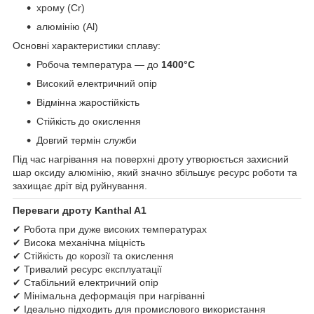
хрому (Cr)
алюмінію (Al)
Основні характеристики сплаву:
Робоча температура — до
1400°C
Високий електричний опір
Відмінна жаростійкість
Стійкість до окислення
Довгий термін служби
Під час нагрівання на поверхні дроту утворюється захисний
шар оксиду алюмінію, який значно збільшує ресурс роботи та
захищає дріт від руйнування.
Переваги дроту Kanthal A1
✔ Робота при дуже високих температурах
✔ Висока механічна міцність
✔ Стійкість до корозії та окислення
✔ Тривалий ресурс експлуатації
✔ Стабільний електричний опір
✔ Мінімальна деформація при нагріванні
✔ Ідеально підходить для промислового використання